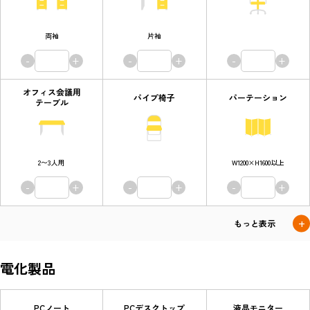
両袖
片袖
-
+
-
+
-
+
オフィス会議用
パイプ椅子
パーテーション
テーブル
2〜3人用
W1200×H1600以上
-
+
-
+
-
+
電化製品
PCノート
PCデスクトップ
液晶モニター