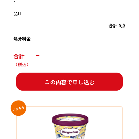
-
品目
-
合計 0点
処分料金
-
合計
（税込）
この内容で申し込む
いまなら