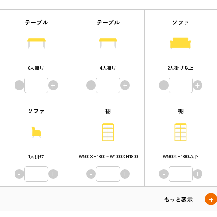
テーブル
テーブル
ソファ
6人掛け
4人掛け
2人掛け以上
-
+
-
+
-
+
ソファ
棚
棚
1人掛け
W500×H1800～W1000×H1800
W500×H1800以下
-
+
-
+
-
+