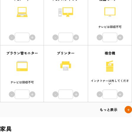
テレビは回収不可
-
+
-
+
-
+
ブラウン管モニター
プリンター
複合機
インクトナーは外してくださ
テレビは回収不可
い
-
+
-
+
-
+
家具