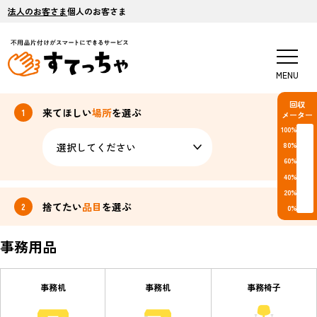
法人のお客さま
個人のお客さま
MENU
回収
来てほしい
場所
を選ぶ
メーター
100%
80%
60%
40%
20%
捨てたい
品目
を選ぶ
0%
事務用品
事務机
事務机
事務椅子